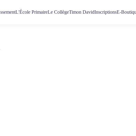
issement
L'École Primaire
Le Collège
Timon David
Inscriptions
E-Boutiq
1