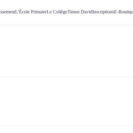
issement
L'École Primaire
Le Collège
Timon David
Inscriptions
E-Boutiq