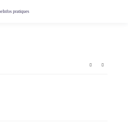
ue
Infos pratiques
Search
Sign In