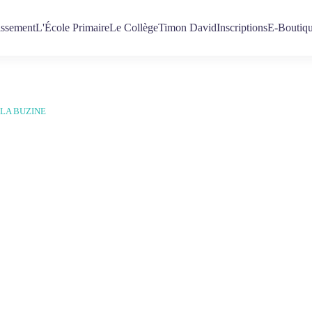
issement
L'École Primaire
Le Collège
Timon David
Inscriptions
E-Boutiq
 LA BUZINE