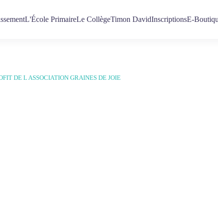
issement
L'École Primaire
Le Collège
Timon David
Inscriptions
E-Boutiq
FIT DE L ASSOCIATION GRAINES DE JOIE